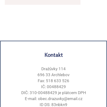
Kontakt
Dražůvky 114
696 33 Archlebov
Fax: 518 633 526
IČ: 00488429
DIČ: 310-00488429 je plátcem DPH
E-mail: obec.drazuvky@email.cz
ID DS: 83nbkn9