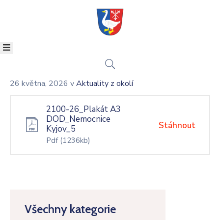
OBEC
KULTURA
SAMOSPRÁVA
KONTAKT
26 května, 2026
v
Aktuality z okolí
POVODŇOVÝ
PLÁN
2100-26_Plakát A3
ÚZEMNÍ
DOD_Nemocnice
Stáhnout
Kyjov_5
PLÁN
Pdf
(1236kb)
ZPRAVODAJ
Všechny kategorie