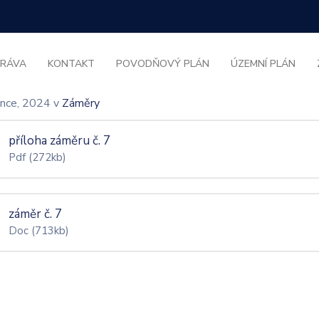
RÁVA
KONTAKT
POVODŇOVÝ PLÁN
ÚZEMNÍ PLÁN
ence, 2024
v
Záměry
příloha záměru č. 7
Pdf
(272kb)
záměr č. 7
Doc
(713kb)